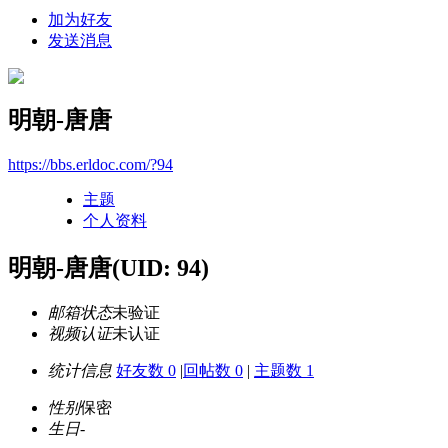
加为好友
发送消息
明朝-唐唐
https://bbs.erldoc.com/?94
主题
个人资料
明朝-唐唐
(UID: 94)
邮箱状态
未验证
视频认证
未认证
统计信息
好友数 0
|
回帖数 0
|
主题数 1
性别
保密
生日
-