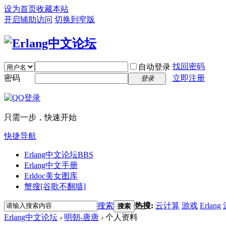
设为首页
收藏本站
开启辅助访问
切换到窄版
找回密码
自动登录
密码
立即注册
登录
只需一步，快速开始
快捷导航
Erlang中文论坛
BBS
Erlang中文手册
Erldoc美女图库
蟹搜[谷歌不翻墙]
搜索
热搜:
云计算
游戏
Erlang
搜索
Erlang中文论坛
›
明朝-唐唐
›
个人资料