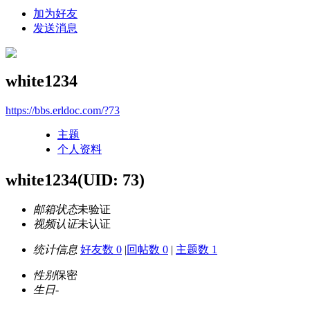
加为好友
发送消息
white1234
https://bbs.erldoc.com/?73
主题
个人资料
white1234
(UID: 73)
邮箱状态
未验证
视频认证
未认证
统计信息
好友数 0
|
回帖数 0
|
主题数 1
性别
保密
生日
-