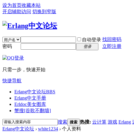
设为首页
收藏本站
开启辅助访问
切换到窄版
找回密码
自动登录
密码
立即注册
登录
只需一步，快速开始
快捷导航
Erlang中文论坛
BBS
Erlang中文手册
Erldoc美女图库
蟹搜[谷歌不翻墙]
搜索
热搜:
云计算
游戏
Erlang
搜索
Erlang中文论坛
›
white1234
›
个人资料